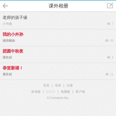
课外相册
老师的孩子缘
小书僮
7
我的小外孙
难得糊涂
38
团圆中秋夜
潘良桢
3
恭贺新禧！
潘良桢
11
首页
|
登录
|
注册
标准版
|
触屏版
|
电脑版
|
客户端
© Comsenz Inc.