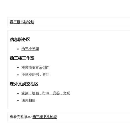
函三楼书法论坛
信息版务区
函三楼见闻
函三楼工作室
潘良桢临古及创作
潘良桢论书，答问
课外文娱交往区
篆刻，绘画，行吟，品鉴，文玩
课外相册
查看完整版本:
函三楼书法论坛