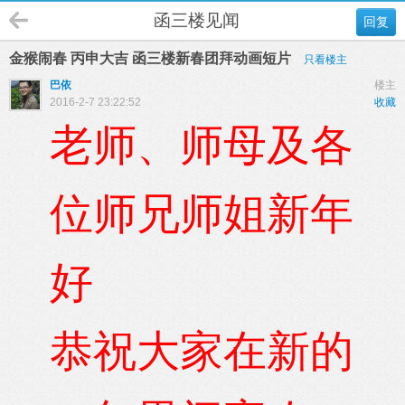
函三楼见闻
回复
金猴闹春 丙申大吉 函三楼新春团拜动画短片
只看楼主
巴依
楼主
2016-2-7 23:22:52
收藏
老师、师母及各
位师兄师姐新年
好
恭祝大家在新的