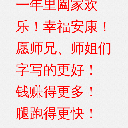
一年里阖家欢
乐！幸福安康！
愿师兄、师姐们
字写的更好！
钱赚得更多！
腿跑得更快！