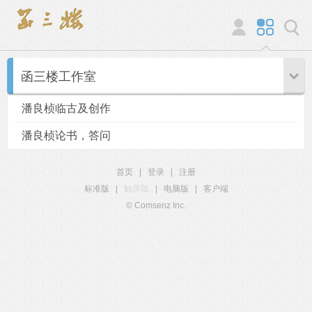
函三楼工作室
潘良桢临古及创作
潘良桢论书，答问
首页
|
登录
|
注册
标准版
|
触屏版
|
电脑版
|
客户端
© Comsenz Inc.