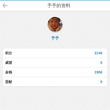
予予的资料
予予
积分
2146
威望
0
金钱
1906
贡献
0