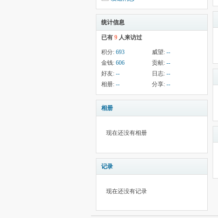
统计信息
已有
9
人来访过
积分:
693
威望:
--
金钱:
606
贡献:
--
好友:
--
日志:
--
相册:
--
分享:
--
相册
现在还没有相册
记录
现在还没有记录