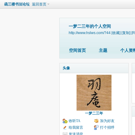
函三楼书法论坛
返回首页
一梦二三年的个人空间
http://www.hslws.com/?44
[收藏]
[复制]
[
空间首页
主题
个人资
头像
一梦二三年
收听TA
加为好友
给我留言
打个招呼
发送消息